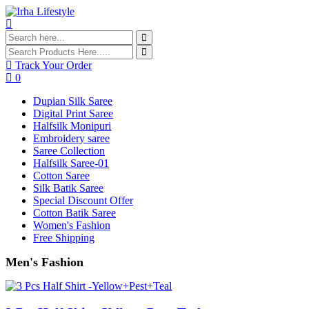
Track Your Order
0
Dupian Silk Saree
Digital Print Saree
Halfsilk Monipuri
Embroidery saree
Saree Collection
Halfsilk Saree-01
Cotton Saree
Silk Batik Saree
Special Discount Offer
Cotton Batik Saree
Women's Fashion
Free Shipping
Men's Fashion