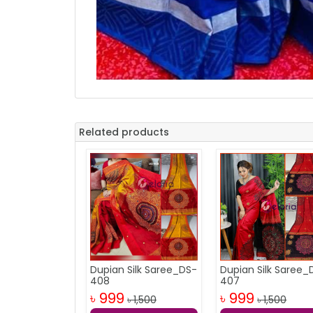
Related products
Dupian Silk Saree_DS-
Dupian Silk Saree_
408
407
৳ 999
৳ 999
৳ 1,500
৳ 1,500