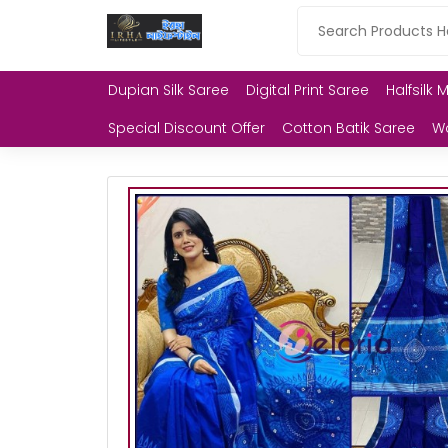
Dupian Silk Saree
Digital Print Saree
Halfsilk 
Special Discount Offer
Cotton Batik Saree
W