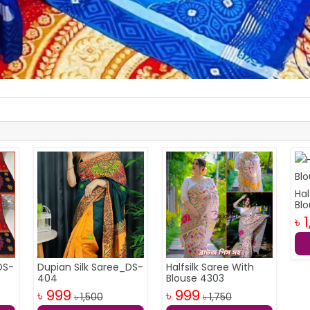
Hal
Bl
৳ 
DS-
Dupian Silk Saree_DS-
Halfsilk Saree With
404
Blouse 4303
৳ 999
৳ 999
৳ 1,500
৳ 1,750