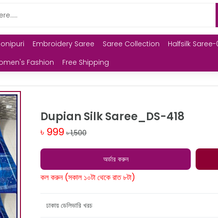
Monipuri
Embroidery Saree
Saree Collection
Halfsilk Saree-
omen's Fashion
Free Shipping
Dupian Silk Saree_DS-418
৳ 999
৳ 1,500
অর্ডার করুন
কল করুন (সকাল ১০টা থেকে রাত ৮টা)
ঢাকায় ডেলিভারি খরচ