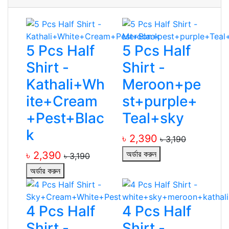
5 Pcs Half
5 Pcs Half
Shirt -
Shirt -
Kathali+Wh
Meroon+pe
ite+Cream
st+purple+
+Pest+Blac
Teal+sky
k
৳ 2,390
৳ 3,190
অর্ডার করুন
৳ 2,390
৳ 3,190
অর্ডার করুন
4 Pcs Half
4 Pcs Half
Shirt -
Shirt -