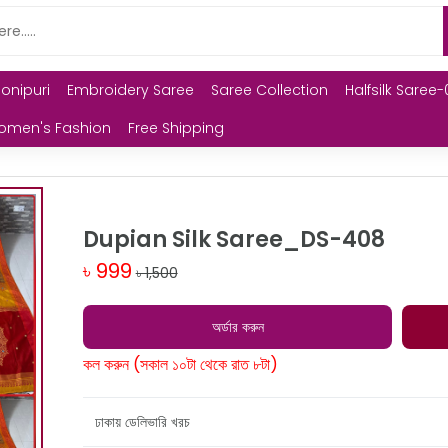
Monipuri
Embroidery Saree
Saree Collection
Halfsilk Saree-
omen's Fashion
Free Shipping
Dupian Silk Saree_DS-408
৳ 999
৳ 1,500
অর্ডার করুন
কল করুন (সকাল ১০টা থেকে রাত ৮টা)
ঢাকায় ডেলিভারি খরচ