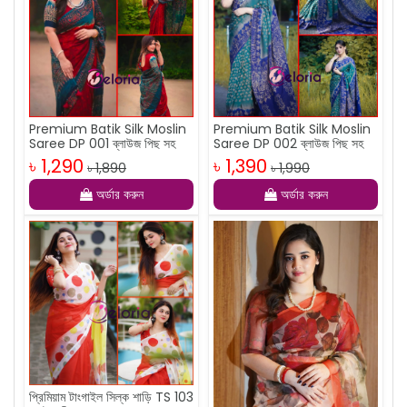
Premium Batik Silk Moslin
Premium Batik Silk Moslin
Saree DP 001 ব্লাউজ পিছ সহ
Saree DP 002 ব্লাউজ পিছ সহ
৳ 1,290
৳ 1,390
৳ 1,890
৳ 1,990
অর্ডার করুন
অর্ডার করুন
প্রিমিয়াম টাংগাইল সিল্ক শাড়ি TS 103