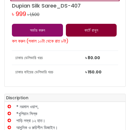
Dupian Silk Saree_DS-407
৳ 999
৳ 1,500
অর্ডার করুন
কার্টে রাখুন
কল করুন (সকাল ১০টা থেকে রাত ৮টা)
ঢাকায় ডেলিভারি খরচ
৳ 80.00
ঢাকার বাইরের ডেলিভারি খরচ
৳ 150.00
Discription
* নরমাল ওয়াশ,
*ধুপিয়ান সিল্ক
শাড়ি লম্বা ১২ হাত।
আধুনিক ও রুচিশীল ডিজাইন।