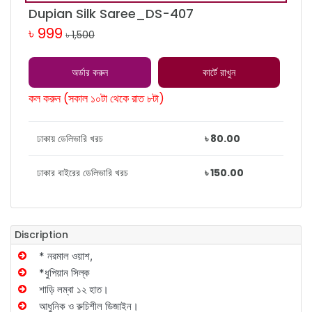
Dupian Silk Saree_DS-407
৳ 999
৳ 1,500
অর্ডার করুন
কার্টে রাখুন
কল করুন (সকাল ১০টা থেকে রাত ৮টা)
ঢাকায় ডেলিভারি খরচ
৳ 80.00
ঢাকার বাইরের ডেলিভারি খরচ
৳ 150.00
Discription
* নরমাল ওয়াশ,
*ধুপিয়ান সিল্ক
শাড়ি লম্বা ১২ হাত।
আধুনিক ও রুচিশীল ডিজাইন।