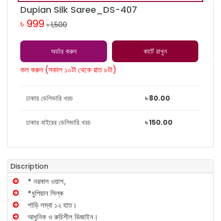
Dupian Silk Saree_DS-407
৳ 999
৳ 1,500
অর্ডার করুন
কার্টে রাখুন
কল করুন (সকাল ১০টা থেকে রাত ৮টা)
ঢাকায় ডেলিভারি খরচ
৳ 80.00
ঢাকার বাইরের ডেলিভারি খরচ
৳ 150.00
Discription
* নরমাল ওয়াশ,
*ধুপিয়ান সিল্ক
শাড়ি লম্বা ১২ হাত।
আধুনিক ও রুচিশীল ডিজাইন।