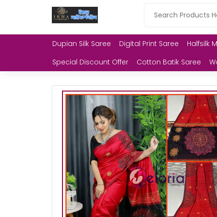
Dupian Silk Saree
Digital Print Saree
Halfsilk 
Special Discount Offer
Cotton Batik Saree
W