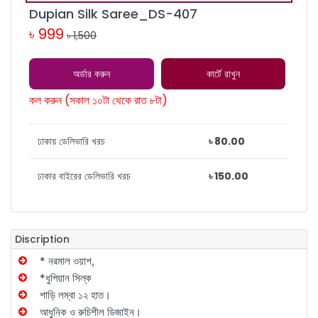
Dupian Silk Saree_DS-407
৳ 999
৳ 1,500
অর্ডার করুন
কার্টে রাখুন
কল করুন (সকাল ১০টা থেকে রাত ৮টা)
ঢাকায় ডেলিভারি খরচ
৳ 80.00
ঢাকার বাইরের ডেলিভারি খরচ
৳ 150.00
Discription
* নরমাল ওয়াশ,
*ধুপিয়ান সিল্ক
শাড়ি লম্বা ১২ হাত।
আধুনিক ও রুচিশীল ডিজাইন।