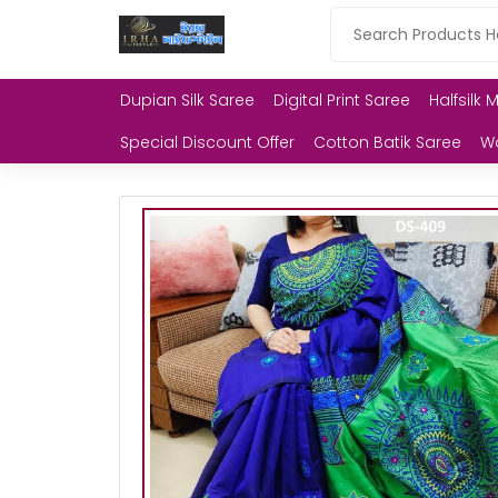
Dupian Silk Saree
Digital Print Saree
Halfsilk 
Special Discount Offer
Cotton Batik Saree
W