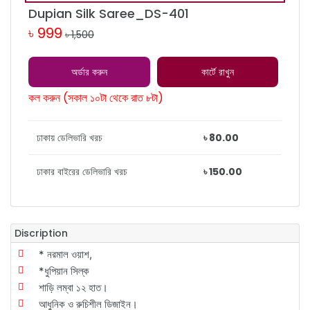
Dupian Silk Saree_DS-401
৳ 999
৳ 1,500
অর্ডার করুন
কার্টে রাখুন
কল করুন (সকাল ১০টা থেকে রাত ৮টা)
ঢাকায় ডেলিভারি খরচ
৳ 80.00
ঢাকার বাইরের ডেলিভারি খরচ
৳ 150.00
Discription
* নরমাল ওয়াশ,
*ধুপিয়ান সিল্ক
শাড়ি লম্বা ১২ হাত।
আধুনিক ও রুচিশীল ডিজাইন।