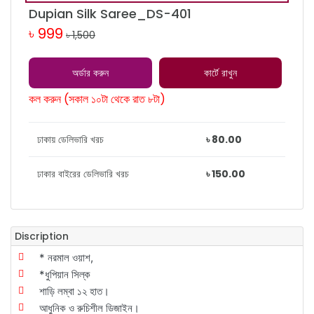
Dupian Silk Saree_DS-401
৳ 999
৳ 1,500
অর্ডার করুন
কার্টে রাখুন
কল করুন (সকাল ১০টা থেকে রাত ৮টা)
ঢাকায় ডেলিভারি খরচ
৳ 80.00
ঢাকার বাইরের ডেলিভারি খরচ
৳ 150.00
Discription
* নরমাল ওয়াশ,
*ধুপিয়ান সিল্ক
শাড়ি লম্বা ১২ হাত।
আধুনিক ও রুচিশীল ডিজাইন।