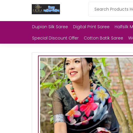
Dupian Silk Saree
Digital Print Saree
Halfsilk 
Special Discount Offer
Cotton Batik Saree
W