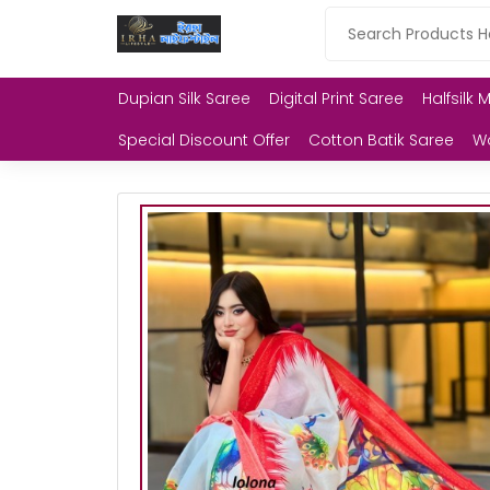
Dupian Silk Saree
Digital Print Saree
Halfsilk 
Special Discount Offer
Cotton Batik Saree
W