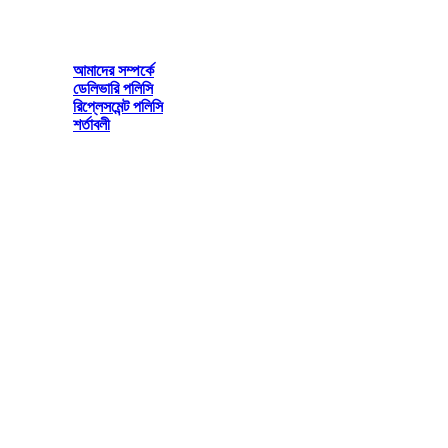
Irha Lifestyle
Mirpur Dhaka-1216
আমাদের সম্পর্কে
ডেলিভারি পলিসি
রিপ্লেসমেন্ট পলিসি
শর্তাবলী
© 2026 All rights reserved by www.irhalifestyle.com