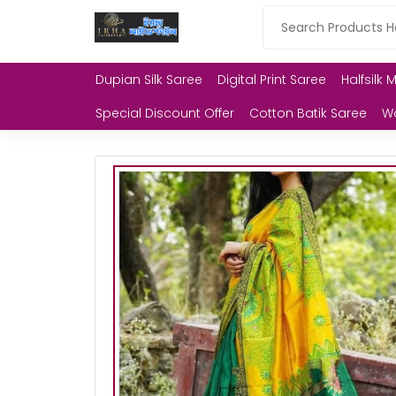
Dupian Silk Saree
Digital Print Saree
Halfsilk 
Special Discount Offer
Cotton Batik Saree
W