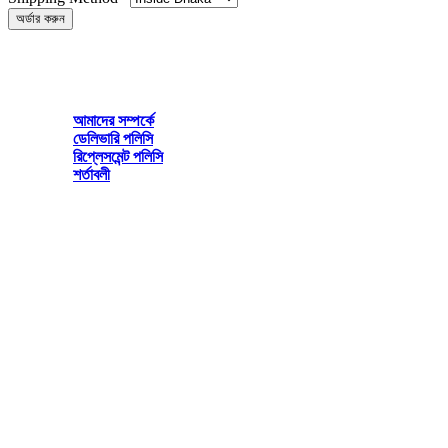
অর্ডার করুন
Irha Lifestyle
Mirpur Dhaka-1216
আমাদের সম্পর্কে
ডেলিভারি পলিসি
রিপ্লেসমেন্ট পলিসি
শর্তাবলী
© 2026 All rights reserved by www.irhalifestyle.com