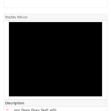
বিস্তারিত ভিডিওতে
Discription
হাফ সিল্ক স্কিন প্রিন্ট শাড়ি