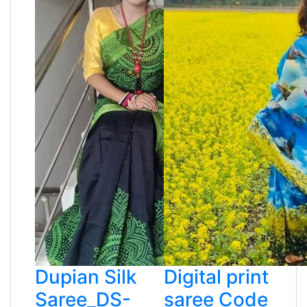
Dupian Silk
Digital print
Saree_DS-
saree Code