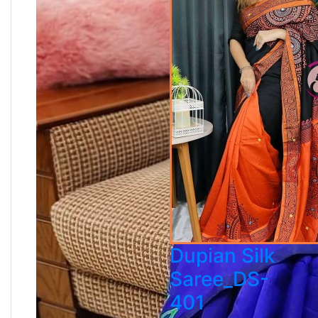
Dupian Silk
Saree_DS-
401