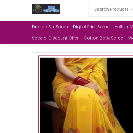
Dupian Silk Saree
Digital Print Saree
Halfsilk 
Special Discount Offer
Cotton Batik Saree
W