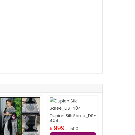
Dupian Silk Saree_DS-
404
৳ 999
৳ 1,500