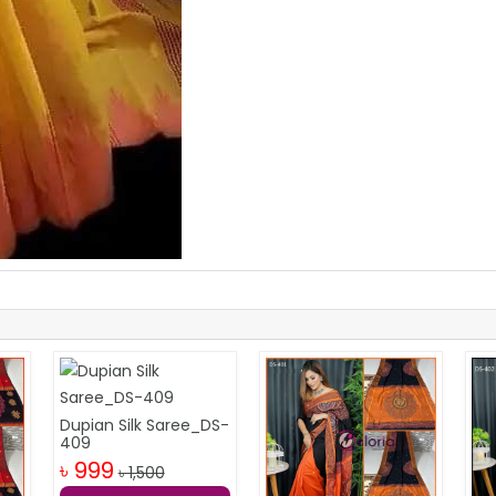
Dupian Silk Saree_DS-
409
৳ 999
৳ 1,500