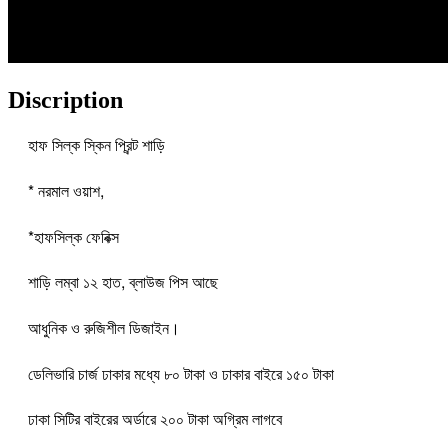
Discription
হাফ সিল্ক স্কিন প্রিন্ট শাড়ি
* নরমাল ওয়াশ,
*হাফসিল্ক ফেবিক্স
শাড়ি লম্বা ১২ হাত, ব্লাউজ পিস আছে
আধুনিক ও রুজিশীল ডিজাইন।
ডেলিভারি চার্জ ঢাকার মধ্যে ৮০ টাকা ও ঢাকার বাইরে ১৫০ টাকা
ঢাকা সিটির বাইরের অর্ডারে ২০০ টাকা অগ্রিম লাগবে