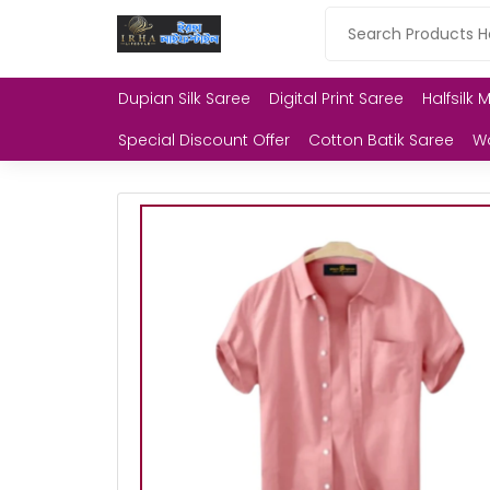
Dupian Silk Saree
Digital Print Saree
Halfsilk 
Special Discount Offer
Cotton Batik Saree
W