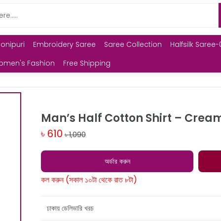
Monipuri
Embroidery Saree
Saree Collection
Halfsilk Saree-
omen's Fashion
Free Shipping
Man’s Half Cotton Shirt – Crea
৳ 610
৳ 1,090
অর্ডার করুন
কল করুন (সকাল ১০টা থেকে রাত ৮টা)
ঢাকায় ডেলিভারি খরচ