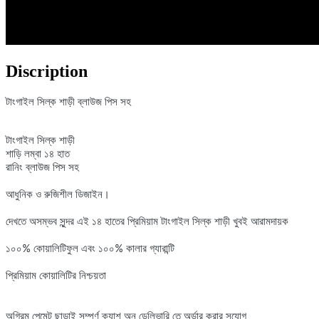
Discription
টাংগাইল সিল্ক শাড়ী ব্লাউজ পিস সহ
টাংগাইল সিল্ক শাড়ী
শাড়ি লম্বা ১৪ হাত
রানিং ব্লাউজ পিস সহ
আধুনিক ও রুজিশীল ডিজাইন।
দেখতে অসম্ভব সুন্দর এই
১৪
হাতের
প্রিমিয়াম
টাংগাইল সিল্ক
শাড়ী খুবই আরামদায়ক
১০০% কোয়ালিটিফুল এবং ১০০% কালার গ্যারান্টি
প্রিমিয়াম কোয়ালিটির নিশ্চয়তা
অগ্রিম পেমেন্ট ছাড়াই সম্পূর্ণ ক্যাশ অন ডেলিভারি তে অর্ডার করার সুযোগ