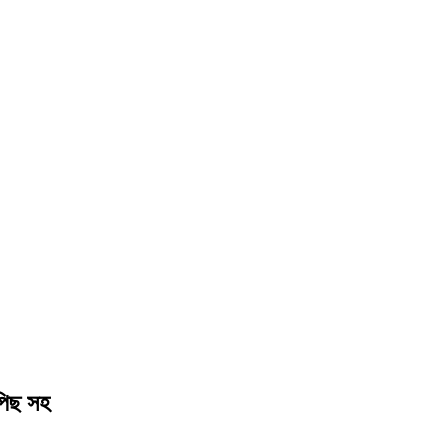
িছ সহ