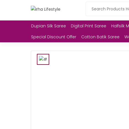
Dupian Silk Saree
Digital Print Saree
Halfsilk 
Special Discount Offer
Cotton Batik Saree
W