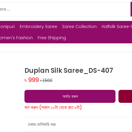
Monipuri
Embroidery Saree
Saree Collection
Halfsilk Saree-
omen's Fashion
Free Shipping
Dupian Silk Saree_DS-407
৳ 999
৳ 1,500
অর্ডার করুন
কল করুন (সকাল ১০টা থেকে রাত ৮টা)
ঢাকায় ডেলিভারি খরচ