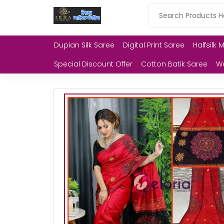
Dupian Silk Saree
Digital Print Saree
Halfsilk 
Special Discount Offer
Cotton Batik Saree
W