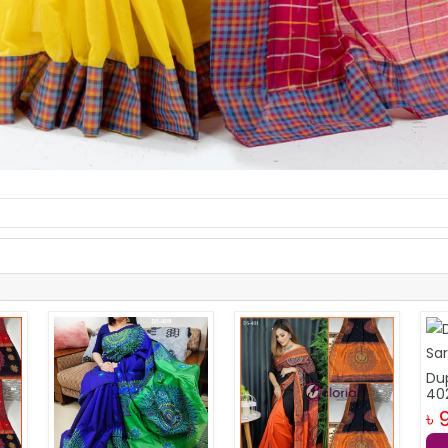
Du
40
৳ 