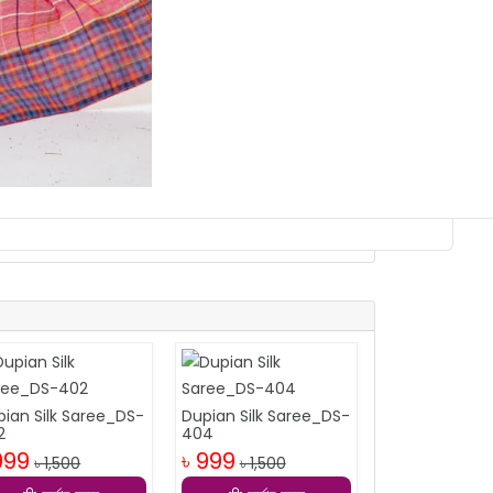
pian Silk Saree_DS-
Dupian Silk Saree_DS-
2
404
999
৳ 999
৳ 1,500
৳ 1,500