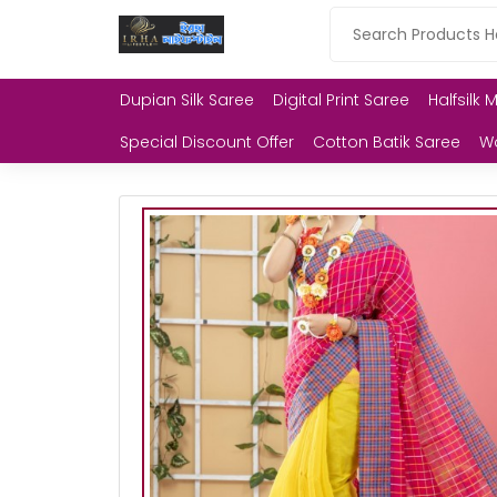
Dupian Silk Saree
Digital Print Saree
Halfsilk 
Special Discount Offer
Cotton Batik Saree
W