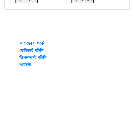
Irha Lifestyle
Mirpur Dhaka-1216
আমাদের সম্পর্কে
ডেলিভারি পলিসি
রিপ্লেসমেন্ট পলিসি
শর্তাবলী
© 2026 All rights reserved by www.irhalifestyle.com