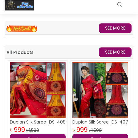
SEE MORE
SEE MORE
All Products
Dupian Silk Saree_DS-408
Dupian Silk Saree_DS-407
৳ 999
৳ 999
৳ 1,500
৳ 1,500